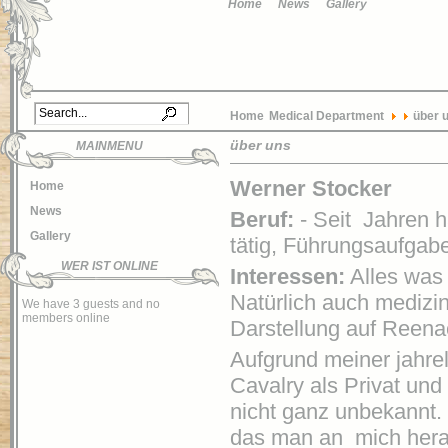
Home
News
Gallery
Home
Medical Department
über 
über uns
MAINMENU
Werner Stocker
Home
News
Beruf:
- Seit Jahren h
Gallery
tätig, Führungsaufgab
WER IST ONLINE
Interessen:
Alles was 
Natürlich auch medizi
We have 3 guests and no
members online
Darstellung auf Reen
Aufgrund meiner jahrel
Cavalry als Privat und 
nicht ganz unbekannt.
das man an mich heran