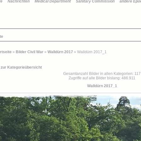
te
Nachrichten
Medical Department
Sanitary Commission
andere Epo
te
rtseite
»
Bilder Civil War
»
Walldürn 2017
» Walldürn 2017_1
 zur Kategorieübersicht
Gesamtanzahl Bilder in allen Kategorien: 117
Zugriffe auf alle Bilder bislang: 486.911
Walldürn 2017_1