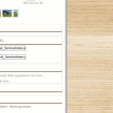
Bild 48 von 58
E)
t. Bitte registrieren Sie sich...
e sich...
tiert
-
Meist gesehen